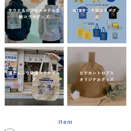
サウナ＆カプセルホテル北
HTBサウナ部コラボグッ
欧コラボグッズ
ズ
湯どんぶり栄湯コラボグッ
ピテカントロプス
ズ
オリジナルグッズ
Item